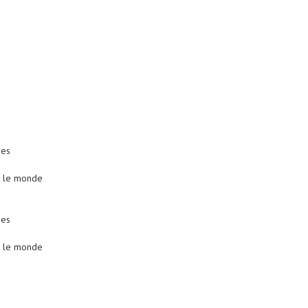
des
ut le monde
des
ut le monde