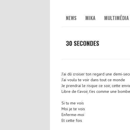
NEWS
MIKA
MULTIMÉDIA
30 SECONDES
J’ai dû croiser ton regard une demi-se
J’ai voulu te voir dans tout ce monde
Je prendrai le risque ce soir, cette en
Libre de t’avoir, t’es comme une bomb
Si tu me vois
Moi je te vois
Enferme-moi
Et cette fois