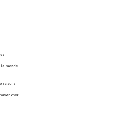
des
ut le monde
le raisons
 payer cher