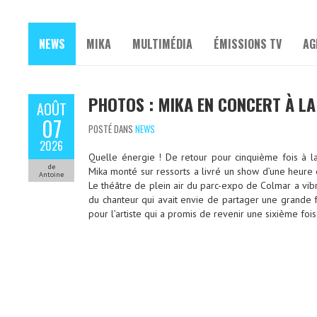
NEWS
MIKA
MULTIMÉDIA
ÉMISSIONS TV
AG
PHOTOS : MIKA EN CONCERT À LA 
AOÛT
07
POSTÉ DANS
NEWS
2026
Quelle énergie ! De retour pour cinquième fois à la 
de
Mika monté sur ressorts a livré un show d’une heure
Antoine
Le théâtre de plein air du parc-expo de Colmar a vibr
du chanteur qui avait envie de partager une grande
pour l’artiste qui a promis de revenir une sixième fois