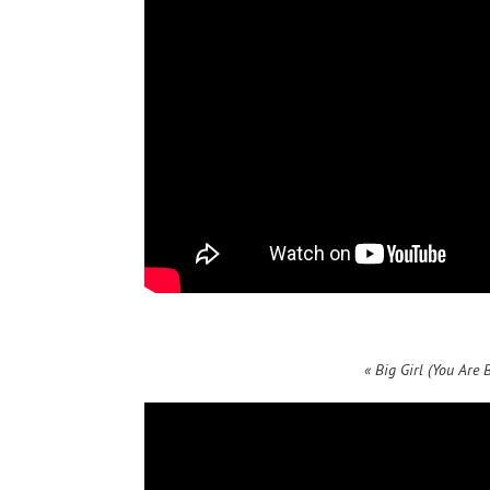
« Big Girl (You Are B