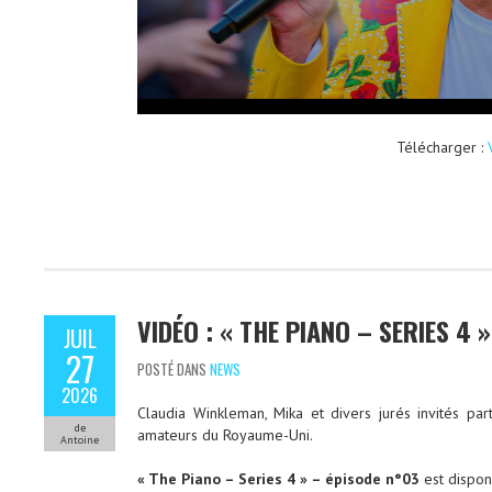
Télécharger :
VIDÉO : « THE PIANO – SERIES 4 
JUIL
27
POSTÉ DANS
NEWS
2026
Claudia Winkleman, Mika et divers jurés invités par
de
amateurs du Royaume-Uni.
Antoine
« The Piano – Series 4 » – épisode n°03
est dispon