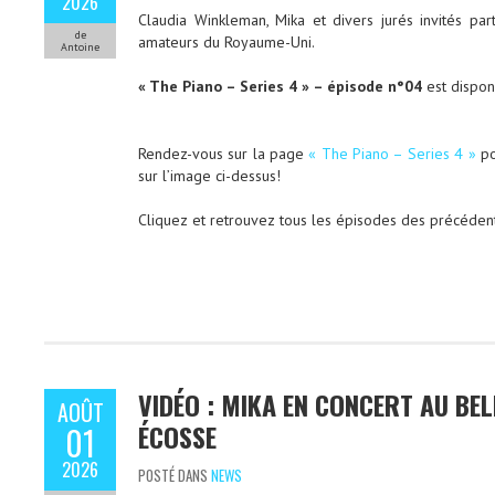
2026
Claudia Winkleman, Mika et divers jurés invités par
de
amateurs du Royaume-Uni.
Antoine
« The Piano – Series 4 » – épisode n°04
est dispon
Rendez-vous sur la page
« The Piano – Series 4 »
po
sur l’image ci-dessus!
Cliquez et retrouvez tous les épisodes des précéden
VIDÉO : MIKA EN CONCERT AU BE
AOÛT
ÉCOSSE
01
2026
POSTÉ DANS
NEWS