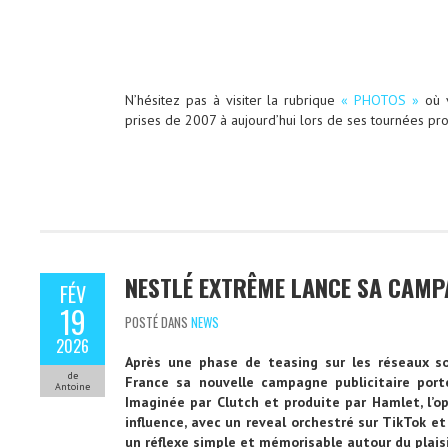
N’hésitez pas à visiter la rubrique
« PHOTOS »
où v
prises de 2007 à aujourd’hui lors de ses tournées pr
NESTLÉ EXTRÊME LANCE SA CAMP
FÉV
19
POSTÉ DANS
NEWS
2026
Après une phase de teasing sur les réseaux so
de
France sa nouvelle campagne publicitaire port
Antoine
Imaginée par Clutch et produite par Hamlet, l’op
influence, avec un reveal orchestré sur TikTok et 
un réflexe simple et mémorisable autour du plaisi