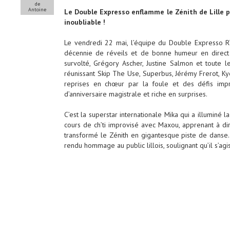
de
Antoine
Le Double Expresso enflamme le Zénith de Lille p
inoubliable !
Le vendredi 22 mai, l’équipe du Double Expresso R
décennie de réveils et de bonne humeur en direct d
survolté, Grégory Ascher, Justine Salmon et toute 
réunissant Skip The Use, Superbus, Jérémy Frerot, K
reprises en chœur par la foule et des défis impr
d’anniversaire magistrale et riche en surprises.
C’est la superstar internationale Mika qui a illuminé l
cours de ch’ti improvisé avec Maxou, apprenant à dire
transformé le Zénith en gigantesque piste de danse. 
rendu hommage au public lillois, soulignant qu’il s’agi