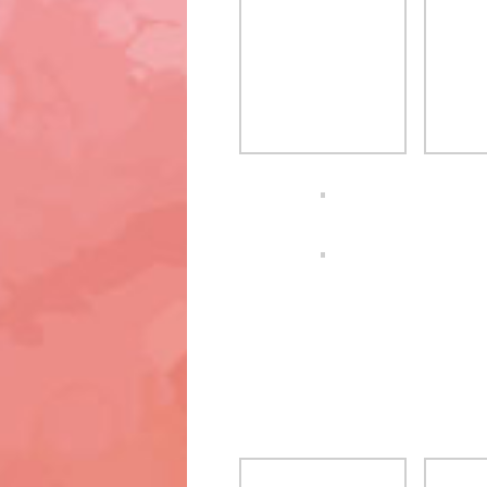
Copyright © 2026 MikaWebsite[.Com!] - Le 1er site sur Mi
BoldR design by
Iceable Themes
.