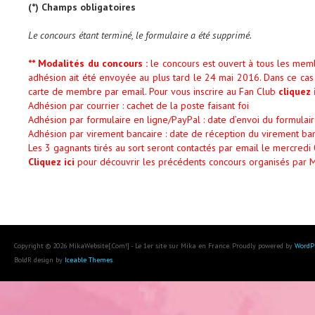
(*) Champs obligatoires
Le concours étant terminé, le formulaire a été supprimé.
** Modalités du concours :
le concours est ouvert à tous les mem
adhésion ait été envoyée au plus tard le 24 mai 2016. Dans ce ca
carte de membre par email. Pour vous inscrire au Fan Club
cliquez 
Adhésion par courrier : cachet de la poste faisant foi
Adhésion par formulaire en ligne/PayPal : date d’envoi du formulaire
Adhésion par virement bancaire : date de réception du virement ba
Les 3 gagnants tirés au sort seront contactés par email le mercredi 
Cliquez ici
pour découvrir les précédents concours organisés par M
Copyright © 2026 MikaWebsite[.Com!] - Le 1er site sur Mika en France. Proudly powered by
WordP
BoldR design by
Iceable Themes
.