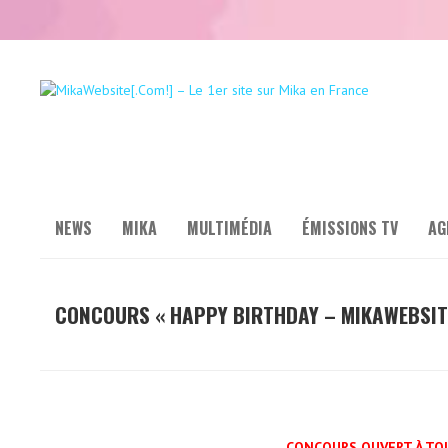
NEWS
MIKA
MULTIMÉDIA
ÉMISSIONS TV
AG
CONCOURS « HAPPY BIRTHDAY – MIKAWEBSITE[
CONCOURS OUVERT À TOU