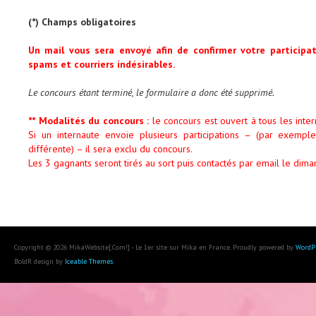
(*) Champs obligatoires
Un mail vous sera envoyé afin de confirmer votre participa
spams et courriers indésirables.
Le concours étant terminé, le formulaire a donc été supprimé.
** Modalités du concours :
le concours est ouvert à tous les inte
Si un internaute envoie plusieurs participations – (par exemp
différente) – il sera exclu du concours.
Les 3 gagnants seront tirés au sort puis contactés par email le dim
Copyright © 2026 MikaWebsite[.Com!] - Le 1er site sur Mika en France. Proudly powered by
WordP
BoldR design by
Iceable Themes
.