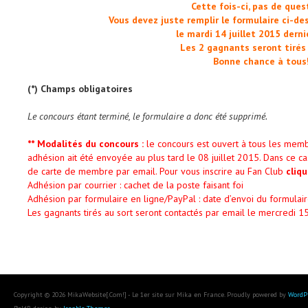
Cette fois-ci, pas de ques
Vous devez juste remplir le formulaire ci-de
le mardi 14 juillet 2015 derni
Les 2 gagnants seront tirés 
Bonne chance à tous
(*) Champs obligatoires
Le concours étant terminé, le formulaire a donc été supprimé.
** Modalités du concours :
le concours est ouvert à tous les memb
adhésion ait été envoyée au plus tard le 08 juillet 2015. Dans ce 
de carte de membre par email. Pour vous inscrire au Fan Club
cliqu
Adhésion par courrier : cachet de la poste faisant foi
Adhésion par formulaire en ligne/PayPal : date d’envoi du formulaire
Les gagnants tirés au sort seront contactés par email le mercredi 15
Copyright © 2026 MikaWebsite[.Com!] - Le 1er site sur Mika en France. Proudly powered by
WordP