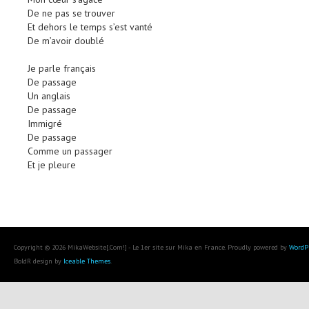
De ne pas se trouver
Et dehors le temps s’est vanté
De m’avoir doublé
Je parle français
De passage
Un anglais
De passage
Immigré
De passage
Comme un passager
Et je pleure
Copyright © 2026 MikaWebsite[.Com!] - Le 1er site sur Mika en France. Proudly powered by
WordP
BoldR design by
Iceable Themes
.