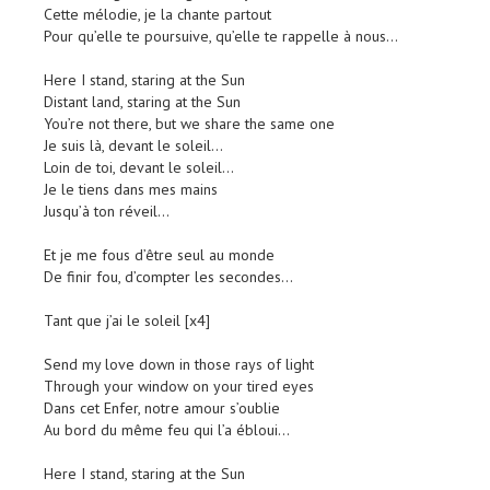
Cette mélodie, je la chante partout
Pour qu’elle te poursuive, qu’elle te rappelle à nous…
Here I stand, staring at the Sun
Distant land, staring at the Sun
You’re not there, but we share the same one
Je suis là, devant le soleil…
Loin de toi, devant le soleil…
Je le tiens dans mes mains
Jusqu’à ton réveil…
Et je me fous d’être seul au monde
De finir fou, d’compter les secondes…
Tant que j’ai le soleil [x4]
Send my love down in those rays of light
Through your window on your tired eyes
Dans cet Enfer, notre amour s’oublie
Au bord du même feu qui l’a ébloui…
Here I stand, staring at the Sun