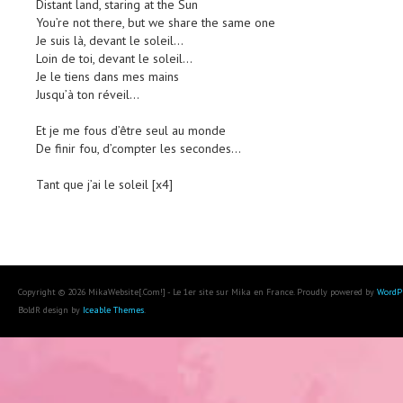
Distant land, staring at the Sun
You’re not there, but we share the same one
Je suis là, devant le soleil…
Loin de toi, devant le soleil…
Je le tiens dans mes mains
Jusqu’à ton réveil…
Et je me fous d’être seul au monde
De finir fou, d’compter les secondes…
Tant que j’ai le soleil [x4]
Copyright © 2026 MikaWebsite[.Com!] - Le 1er site sur Mika en France. Proudly powered by
WordP
BoldR design by
Iceable Themes
.