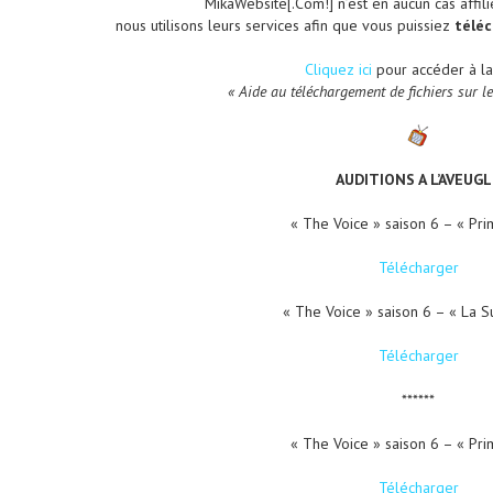
MikaWebsite[.Com!] n’est en aucun cas affilié
nous utilisons leurs services afin que vous puissiez
télé
Cliquez ici
pour accéder à l
« Aide au téléchargement de fichiers sur le
AUDITIONS A L’AVEUGL
« The Voice » saison 6 – « Pri
Télécharger
« The Voice » saison 6 – « La S
Télécharger
******
« The Voice » saison 6 – « Pri
Télécharger