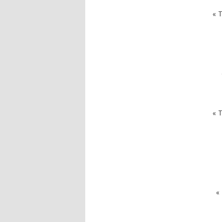
« T
« T
« 