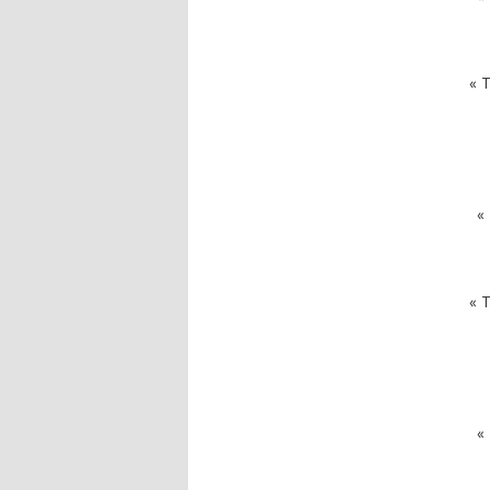
« T
« 
« T
« 