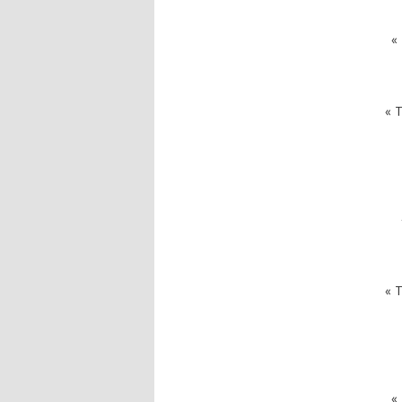
« 
« T
« T
« 