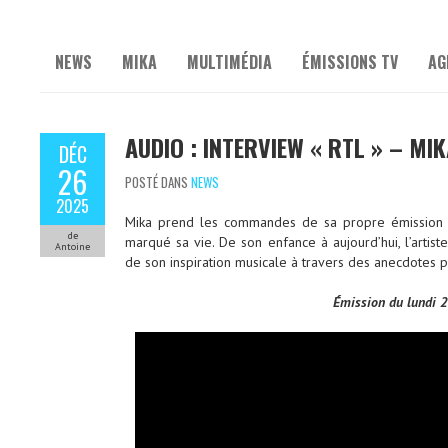
NEWS
MIKA
MULTIMÉDIA
ÉMISSIONS TV
AG
AUDIO : INTERVIEW « RTL » – MI
DÉC
26
POSTÉ DANS
NEWS
2025
Mika prend les commandes de sa propre émission s
de
marqué sa vie. De son enfance à aujourd’hui, l’artist
Antoine
de son inspiration musicale à travers des anecdotes 
Émission du lundi