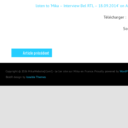
listen to ‘Mika – Interview Bel RTL – 18.09.2014’ on
Télécharger 
So
Article précédent
Copyright © 2026 MikaWebsite[.Com!] - Le 1er site sur Mika en France. Proudly powered by
WordP
BoldR design by
Iceable Themes
.