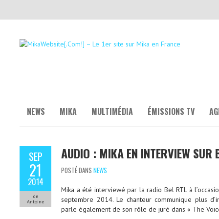
NEWS
MIKA
MULTIMÉDIA
ÉMISSIONS TV
AG
AUDIO : MIKA EN INTERVIEW SUR 
SEP
21
POSTÉ DANS
NEWS
2014
Mika a été interviewé par la radio Bel RTL à l’occasi
de
septembre 2014. Le chanteur communique plus d’i
Antoine
parle également de son rôle de juré dans « The Voic