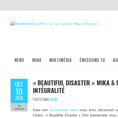
NEWS
MIKA
MULTIMÉDIA
ÉMISSIONS TV
AG
« BEAUTIFUL DISASTER » MIKA & F
OCT
INTÉGRALITÉ
10
2015
POSTÉ DANS
NEWS
de
Antoine
Dans une
précédente news
vous avez découvert un
Fedez : « Beautiful Disaster ». Dès maintenant, vous 