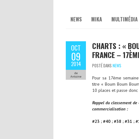
NEWS
MIKA
MULTIMÉDIA
CHARTS : « BO
OCT
FRANCE – 17ÈM
09
2014
POSTÉ DANS
NEWS
de
Antoine
Pour sa 17ème semaine 
titre « Boum Boum Boum 
10 places et passe donc 
Rappel du classement de
commercialisation :
#23 ; #40 ; #38 ; #31 ; #