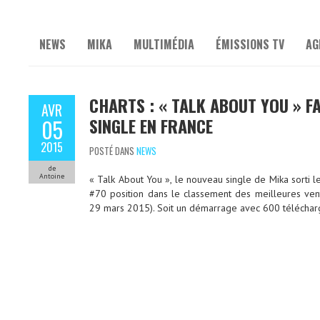
NEWS
MIKA
MULTIMÉDIA
ÉMISSIONS TV
AG
CHARTS : « TALK ABOUT YOU » FA
AVR
SINGLE EN FRANCE
05
2015
POSTÉ DANS
NEWS
de
Antoine
« Talk About You », le nouveau single de Mika sorti l
#70 position dans le classement des meilleures ve
29 mars 2015). Soit un démarrage avec 600 télécha