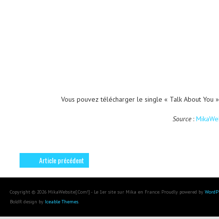
Vous pouvez télécharger le single « Talk About You 
Source
:
MikaWeb
Article précédent
Copyright © 2026 MikaWebsite[.Com!] - Le 1er site sur Mika en France. Proudly powered by
WordP
BoldR design by
Iceable Themes
.