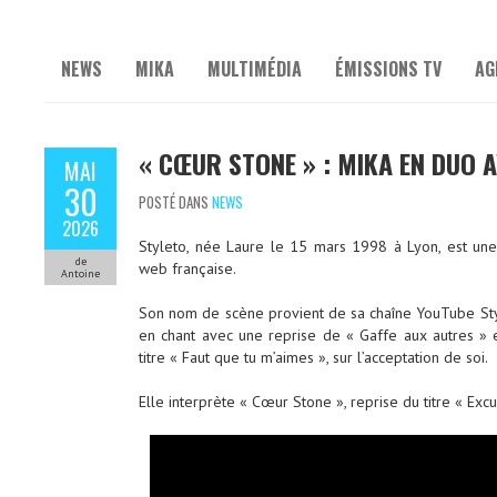
NEWS
MIKA
MULTIMÉDIA
ÉMISSIONS TV
AG
« CŒUR STONE » : MIKA EN DUO 
MAI
30
POSTÉ DANS
NEWS
2026
Styleto, née Laure le 15 mars 1998 à Lyon, est une 
de
web française.
Antoine
Son nom de scène provient de sa chaîne YouTube Style
en chant avec une reprise de « Gaffe aux autres »
titre « Faut que tu m’aimes », sur l’acceptation de soi.
Elle interprète « Cœur Stone », reprise du titre « Exc