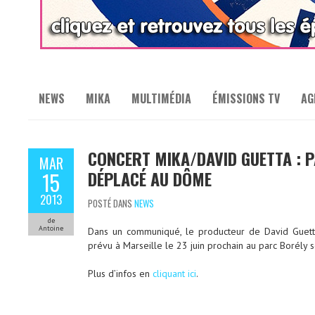
NEWS
MIKA
MULTIMÉDIA
ÉMISSIONS TV
AG
CONCERT MIKA/DAVID GUETTA : 
MAR
DÉPLACÉ AU DÔME
15
2013
POSTÉ DANS
NEWS
de
Antoine
Dans un communiqué, le producteur de David Guett
prévu à Marseille le 23 juin prochain au parc Borély 
Plus d’infos en
cliquant ici
.