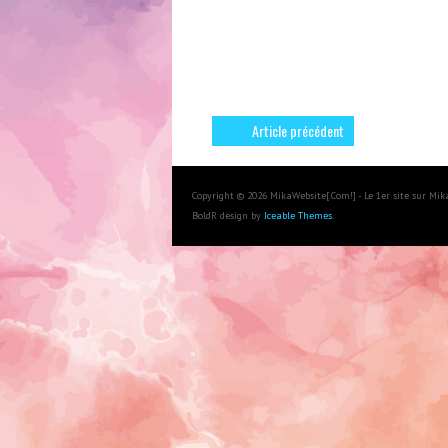
Article précédent
Copyright © 2026 MikaWebsite[.Com!] - Le 1er site sur Mi
BoldR design by
Iceable Themes
.