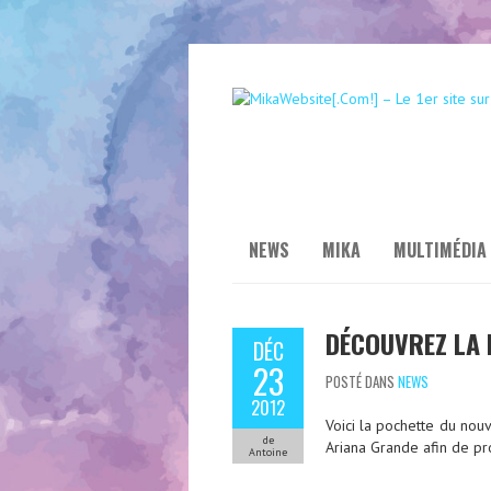
NEWS
MIKA
MULTIMÉDIA
DÉCOUVREZ LA 
DÉC
23
POSTÉ DANS
NEWS
2012
Voici la pochette du nouv
de
Ariana Grande afin de p
Antoine