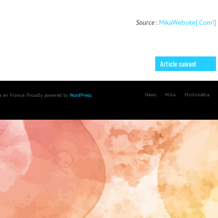
Source
:
MikaWebsite[.Com!]
Article suivant
News
Mika
Multimédia
ka en France. Proudly powered by
WordPress
.