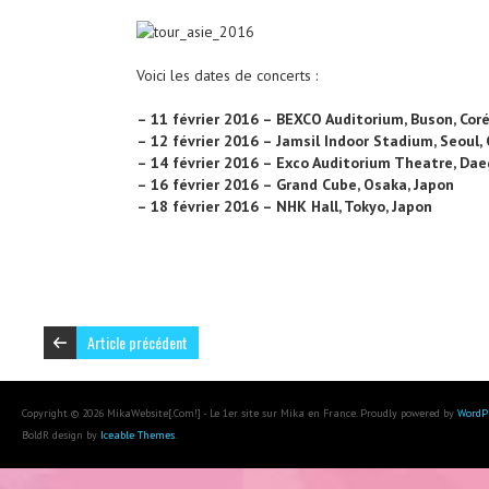
Voici les dates de concerts :
– 11 février 2016 – BEXCO Auditorium, Buson, Cor
– 12 février 2016 – Jamsil Indoor Stadium, Seoul,
– 14 février 2016 – Exco Auditorium Theatre, Dae
– 16 février 2016 – Grand Cube, Osaka, Japon
– 18 février 2016 – NHK Hall, Tokyo, Japon
Article précédent
Copyright © 2026 MikaWebsite[.Com!] - Le 1er site sur Mika en France. Proudly powered by
WordP
BoldR design by
Iceable Themes
.