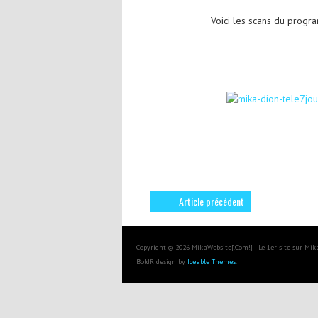
Voici les scans du progr
Article précédent
Copyright © 2026 MikaWebsite[.Com!] - Le 1er site sur Mi
BoldR design by
Iceable Themes
.