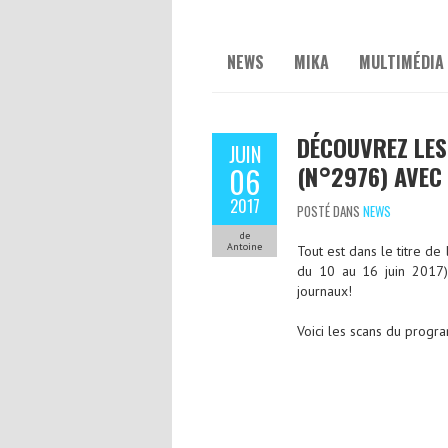
NEWS
MIKA
MULTIMÉDIA
DÉCOUVREZ LES
JUIN
(N°2976) AVEC
06
2017
POSTÉ DANS
NEWS
de
Antoine
Tout est dans le titre d
du 10 au 16 juin 2017)
journaux!
Voici les scans du progr