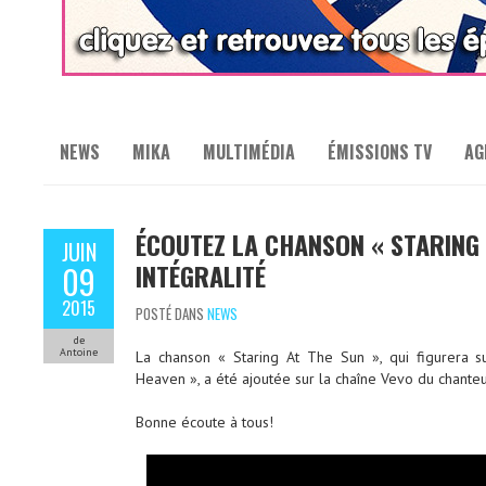
NEWS
MIKA
MULTIMÉDIA
ÉMISSIONS TV
AG
ÉCOUTEZ LA CHANSON « STARING 
JUIN
INTÉGRALITÉ
09
2015
POSTÉ DANS
NEWS
de
Antoine
La chanson « Staring At The Sun », qui figurera 
Heaven », a été ajoutée sur la chaîne Vevo du chanteu
Bonne écoute à tous!