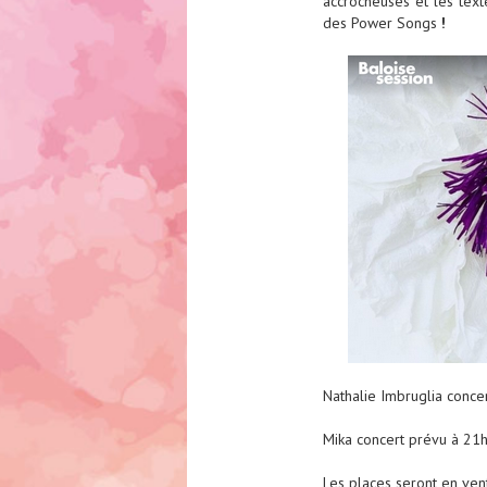
accrocheuses et les text
des Power Songs
!
Nathalie Imbruglia conce
Mika concert prévu à 21
Les places seront en ve