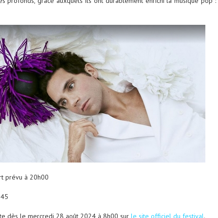
es profonds, grâce auxquels ils ont durablement enrichi la musique pop :
rt prévu à 20h00
h45
nte dès le mercredi 28 août 2024 à 8h00 sur
le site officiel du festival
.