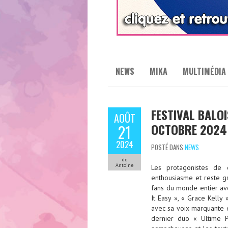
NEWS
MIKA
MULTIMÉDIA
FESTIVAL BALOI
AOÛT
OCTOBRE 2024
21
2024
POSTÉ DANS
NEWS
de
Antoine
Les protagonistes de 
enthousiasme et reste g
fans du monde entier ave
It Easy », « Grace Kell
avec sa voix marquante e
dernier duo « Ultime P