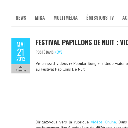
NEWS
MIKA
MULTIMÉDIA
ÉMISSIONS TV
AG
FESTIVAL PAPILLONS DE NUIT : V
MAI
21
POSTÉ DANS
NEWS
2013
Visionnez 3 vidéos (« Popular Song », « Underwater »
de
au Festival Papillons De Nuit.
Antoine
Dirigez-vous vers la rubrique
Vidéos Online
. Dans
performances live filmées lors de différents concerts