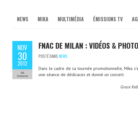
NEWS
MIKA
MULTIMÉDIA
ÉMISSIONS TV
AG
FNAC DE MILAN : VIDÉOS & PHOT
NOV
30
POSTÉ DANS
NEWS
2012
Dans le cadre de sa tournée promotionnelle, Mika s’est
de
une séance de dédicaces et donné un concert.
Antoine
Grace Kel