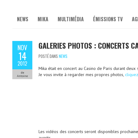
NEWS
MIKA
MULTIMÉDIA
ÉMISSIONS TV
AG
GALERIES PHOTOS : CONCERTS CA
NOV
14
POSTÉ DANS
NEWS
2012
Mika était en concert au Casino de Paris durant deux
de
Je vous invite à regarder mes propres photos,
cliquez
Antoine
Les vidéos des concerts seront disponibles prochain
avertir.