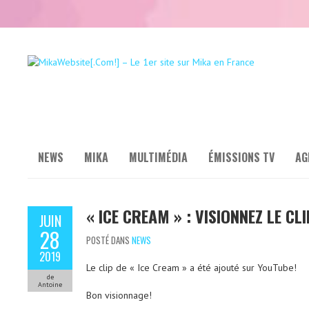
NEWS
MIKA
MULTIMÉDIA
ÉMISSIONS TV
AG
« ICE CREAM » : VISIONNEZ LE CLI
JUIN
28
POSTÉ DANS
NEWS
2019
Le clip de « Ice Cream » a été ajouté sur YouTube!
de
Antoine
Bon visionnage!