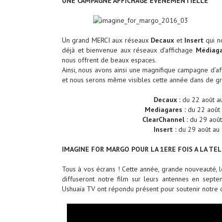
UNE CAMPAGNE AFFICHAGE ÉVÈNEMENTIELLE
Un grand MERCI aux réseaux
Decaux
et
Insert
qui n
déjà et bienvenue aux réseaux d’affichage
Médiaga
nous offrent de beaux espaces.
Ainsi, nous avons ainsi une magnifique campagne d’aff
et nous serons même visibles cette année dans de gr
Decaux :
du 22 août a
Mediagares :
du 22 août
ClearChannel :
du 29 août
Insert :
du 29 août au
IMAGINE FOR MARGO POUR LA 1ERE FOIS A LA TEL
Tous à vos écrans ! Cette année, grande nouveauté, l
diffuseront notre film sur leurs antennes en septe
Ushuaïa TV ont répondu présent pour soutenir notre 