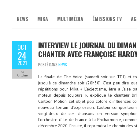
NEWS
MIKA
MULTIMÉDIA
ÉMISSIONS TV
AG
INTERVIEW LE JOURNAL DU DIMANC
OCT
CHANTER AVEC FRANÇOISE HARDY
24
2021
POSTÉ DANS
NEWS
de
Antoine
La finale de The Voice (samedi soir sur TF1) et t
jusqu’à ce dimanche soir (20h30). C’est peu dire q
répétitions pour Mika. « L’éclectisme, être à l’aise 
moteur depuis toujours », explique le chanteur brit
Cartoon Motion, cet objet pop coloré d’influences co
nouveau terrain d’expression. L’auteur-compositeur
vingt-deux de ses chansons en version sympho
l’orchestre d’Ile-de-France à la Philharmonie, comme i
décembre 2020. Ensuite, il reprendra le chemin des s