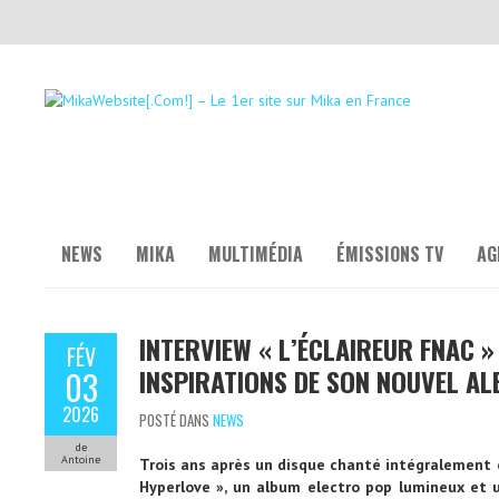
NEWS
MIKA
MULTIMÉDIA
ÉMISSIONS TV
AG
INTERVIEW « L’ÉCLAIREUR FNAC » 
FÉV
INSPIRATIONS DE SON NOUVEL A
03
2026
POSTÉ DANS
NEWS
de
Antoine
Trois ans après un disque chanté intégralement en
Hyperlove », un album electro pop lumineux et u