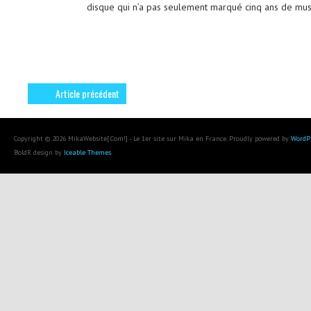
disque qui n’a pas seulement marqué cinq ans de musi
Article précédent
Copyright © 2026 MikaWebsite[.Com!] - Le 1er site sur Mika en France. Proudly powered by
WordP
BoldR design by
Iceable Themes
.