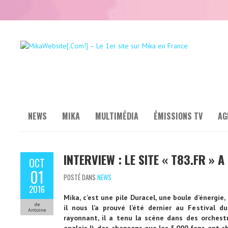
NEWS
MIKA
MULTIMÉDIA
ÉMISSIONS TV
AG
INTERVIEW : LE SITE « T83.FR »
OCT
01
POSTÉ DANS
NEWS
2016
Mika, c’est une pile Duracel, une boule d’énergie
de
il nous l’a prouvé l’été dernier au Festival d
Antoine
rayonnant, il a tenu la scène dans des orchestr