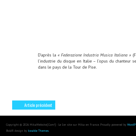
D’après la
« Federazione Industria Musica Italiana »
(F
l’industrie du disque en Italie – l’opus du chanteur
dans le pays de la Tour de Pise.
Article précédent
Copyright © 2026 MikaWebsite[.Com!] - Le 1er site sur Mika en France. Proudly powered by
WordP
BoldR design by
Iceable Themes
.