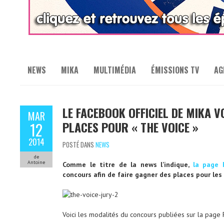
NEWS
MIKA
MULTIMÉDIA
ÉMISSIONS TV
AG
LE FACEBOOK OFFICIEL DE MIKA V
MAR
PLACES POUR « THE VOICE »
12
2014
POSTÉ DANS
NEWS
de
Antoine
Comme le titre de la news l’indique,
la page F
concours afin de faire gagner des places pour les
Voici les modalités du concours publiées sur la page