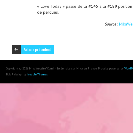
« Love Today » passe de la
#145
à la
#189
position
de perdues.
Source
:
MikaWeb
Article précédent
Copyright © 2026 MikaWebsite[.Com!] - Le 1er site sur Mika en France. Proudly powered by
WordP
BoldR design by
Iceable Themes
.