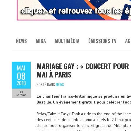
NEWS
MIKA
MULTIMÉDIA
ÉMISSIONS TV
AG
MARIAGE GAY : « CONCERT POUR 
MAI
MAI À PARIS
08
2013
POSTÉ DANS
NEWS
de
Antoine
Le chanteur franco-britannique se produira en li
Bastille. Un évènement gratuit pour célébrer l’ado
Relax/Take It Easy/ Took a ride to the end of the lan
des centaines de couples homosexuels le 21 mai proch
choisie pour organiser le concert gratuit de Mika place