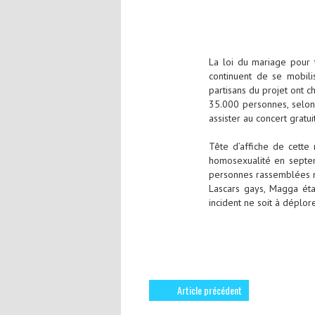
La loi du mariage pour t
continuent de se mobili
partisans du projet ont ch
35.000 personnes, selon 
assister au concert gratuit
Tête d’affiche de cette 
homosexualité en septem
personnes rassemblées ma
Lascars gays, Magga éta
incident ne soit à déplore
Article précédent