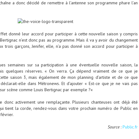
a chaîne a donc décidé de remettre à l’antenne son programme phare l’an
ffet donné leur accord pour participer à cette nouvelle saison y compris
s Bertignac n’est donc pas au programme. Mais il va y avoir du changement
x trois garçons, Jenifer, elle, n’a pas donné son accord pour participer à
ues semaines sur sa participation à une éventuelle nouvelle saison, la
mis quelques réserves. «
On verra. Ça dépend vraiment de ce que je
e cette saison 3, mais également de mon planning d’artiste et de ce que
déclarait-elle dans Métronews. Et d’ajouter «
Est-ce que je ne vais pas
 sur scène comme Louis Bertignac par exemple ?
«
he donc activement une remplaçante. Plusieurs chanteuses ont déjà été
qui tient la corde, rendez-vous dans votre prochain numéro de Public en
février.
Source
:
Public.fr