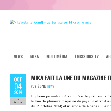
NEWS
MIKA
MULTIMÉDIA
ÉMISSIONS TV
AG
MIKA FAIT LA UNE DU MAGAZINE IT
OCT
04
POSTÉ DANS
NEWS
2014
En pleine promotion dû à son rôle de juré dans la 8èm
de
la Une de plusieurs magazine du pays. En effet, il e
Antoine
du 03 octobre 2014) et un article de 4 pages lui est 