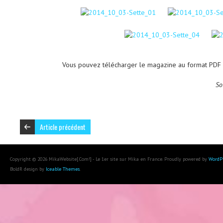
Vous pouvez télécharger le magazine au format PDF
So
Article précédent
Copyright © 2026 MikaWebsite[.Com!] - Le 1er site sur Mika en France. Proudly powered by
WordP
BoldR design by
Iceable Themes
.