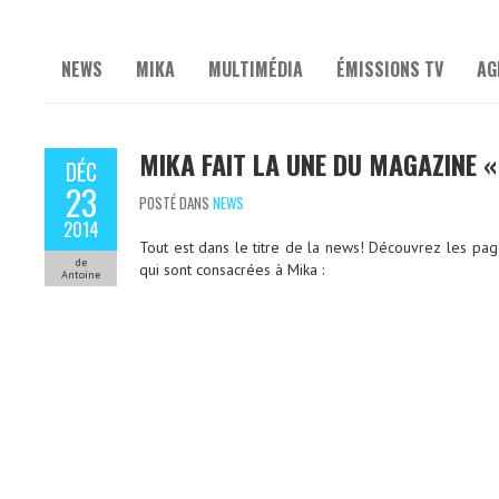
NEWS
MIKA
MULTIMÉDIA
ÉMISSIONS TV
AG
MIKA FAIT LA UNE DU MAGAZINE «
DÉC
23
POSTÉ DANS
NEWS
2014
Tout est dans le titre de la news! Découvrez les pa
de
qui sont consacrées à Mika :
Antoine