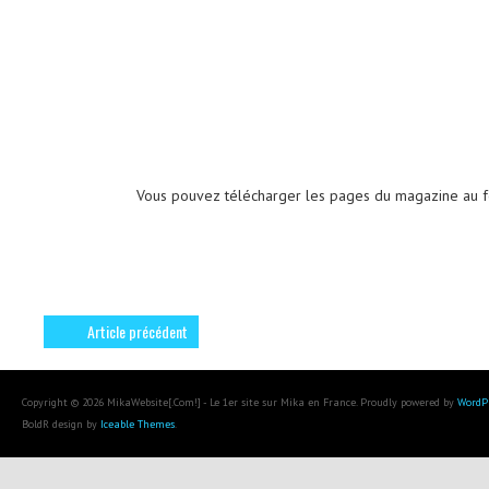
Vous pouvez télécharger les pages du magazine au 
Article précédent
Copyright © 2026 MikaWebsite[.Com!] - Le 1er site sur Mika en France. Proudly powered by
WordP
BoldR design by
Iceable Themes
.