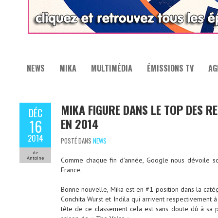
NEWS
MIKA
MULTIMÉDIA
ÉMISSIONS TV
AG
MIKA FIGURE DANS LE TOP DES 
DÉC
EN 2014
16
2014
POSTÉ DANS
NEWS
de
Antoine
Comme chaque fin d’année, Google nous dévoile so
France.
Bonne nouvelle, Mika est en #1 position dans la catég
Conchita Wurst et Indila qui arrivent respectivement à
tête de ce classement cela est sans doute dû à sa p