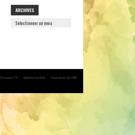
ARCHIVES
ARCHIVES
Émissions TV
Agenda Concerts
Association Loi 1901