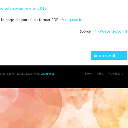
 la page du journal au format PDF en
cliquant ici
.
Source
:
MikaWebsite[.Com!]
Article suivant
News
Mika
Multimédia
ka en France. Proudly powered by
WordPress
.