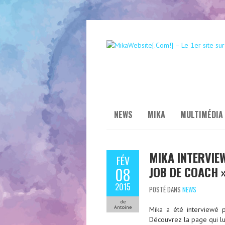
NEWS
MIKA
MULTIMÉDIA
MIKA INTERVIEW
FÉV
JOB DE COACH 
08
2015
POSTÉ DANS
NEWS
de
Antoine
Mika a été interviewé 
Découvrez la page qui lu