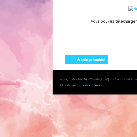
Vous pouvez télécharger
Article précédent
Copyright © 2026 MikaWebsite[.Com!] - Le 1er site sur Mi
BoldR design by
Iceable Themes
.