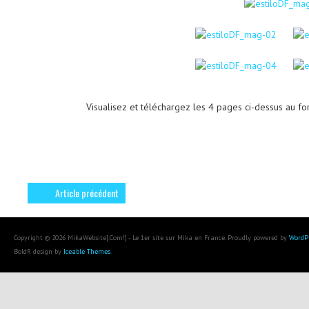
Visualisez et téléchargez les 4 pages ci-dessus au 
Article précédent
Copyright © 2026 MikaWebsite[.Com!] - Le 1er site sur Mika en France. Proudly powered by
WordP
BoldR design by
Iceable Themes
.