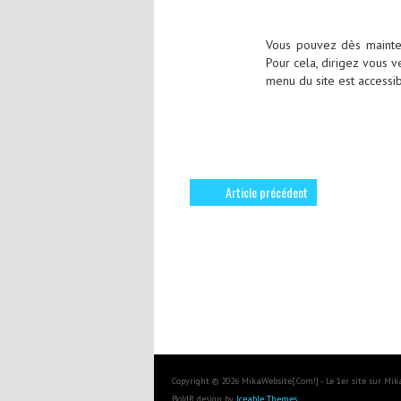
Vous pouvez dès mainten
Pour cela, dirigez vous v
menu du site est accessib
Article précédent
Copyright © 2026 MikaWebsite[.Com!] - Le 1er site sur Mi
BoldR design by
Iceable Themes
.