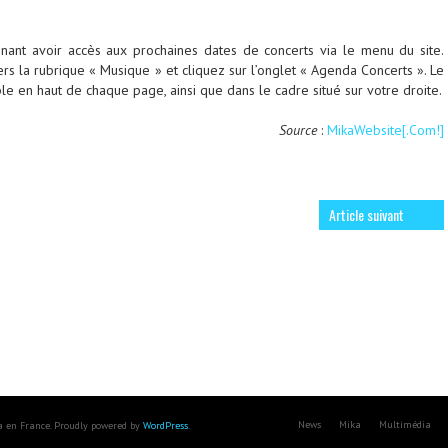
ant avoir accès aux prochaines dates de concerts via le menu du site.
ers la rubrique « Musique » et cliquez sur l’onglet « Agenda Concerts ». Le
le en haut de chaque page, ainsi que dans le cadre situé sur votre droite.
Source
:
MikaWebsite[.Com!]
Article suivant
News
Mika
Multimédia
ka en France. Proudly powered by
WordPress
.