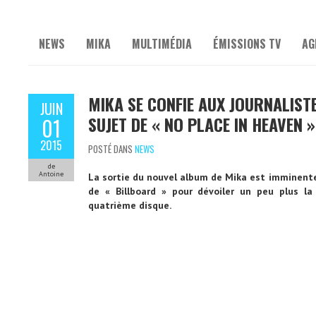
NEWS
MIKA
MULTIMÉDIA
ÉMISSIONS TV
AG
MIKA SE CONFIE AUX JOURNALISTE
JUIN
SUJET DE « NO PLACE IN HEAVEN »
01
2015
POSTÉ DANS
NEWS
de
Antoine
La sortie du nouvel album de Mika est imminente !
de « Billboard » pour dévoiler un peu plus la
quatrième disque.