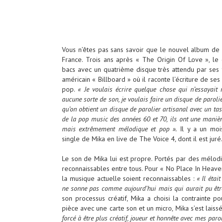
Vous n’êtes pas sans savoir que le nouvel album de M
France. Trois ans après « The Origin Of Love », le c
bacs avec un quatrième disque très attendu par ses 
américain « Billboard » où il raconte l’écriture de s
pop.
« Je voulais écrire quelque chose qui n’essayai
aucune sorte de son, je voulais faire un disque de paroli
qu’on obtient un disque de parolier artisanal avec un tas
de la pop music des années 60 et 70, ils ont une manièr
mais extrêmement mélodique et pop ».
Il y a un moi
single de Mika en live de The Voice 4, dont il est juré
Le son de Mika lui est propre. Portés par des mélod
reconnaissables entre tous. Pour « No Place In Heaven
la musique actuelle soient reconnaissables :
« Il éta
ne sonne pas comme aujourd’hui mais qui aurait pu être
son processus créatif, Mika a choisi la contrainte p
pièce avec une carte son et un micro, Mika s’est laissé
forcé à être plus créatif, joueur et honnête avec mes par