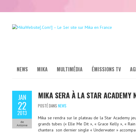
NEWS
MIKA
MULTIMÉDIA
ÉMISSIONS TV
AG
MIKA SERA À LA STAR ACADEMY N
JAN
22
POSTÉ DANS
NEWS
2013
Mika se rendra sur le plateau de la Star Academy jeud
de
grands tubes (« Elle Me Dit », « Grace Kelly », « Rai
Antoine
chantera son dernier single « Underwater » accompa