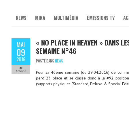
NEWS
MIKA
MULTIMÉDIA
ÉMISSIONS TV
AG
« NO PLACE IN HEAVEN » DANS L
MAI
SEMAINE N°46
09
2016
POSTÉ DANS
NEWS
de
Antoine
Pour sa 46ème semaine (du 29.04.2016) de commerc
perd 23 place et se classe donc à la
#92
positio
(supports physiques [Standard, Deluxe & Special Edit