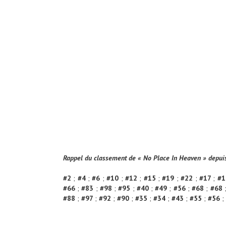
Rappel du classement de « No Place In Heaven » depui
#2
;
#4
;
#6
;
#10
;
#12
;
#15
;
#19
;
#22
;
#17
;
#
#66
;
#83
;
#98
;
#95
;
#40
;
#49
;
#56
;
#68
;
#68
#88
;
#97
;
#92
;
#90
;
#35
;
#34
;
#43
;
#55
;
#56
;