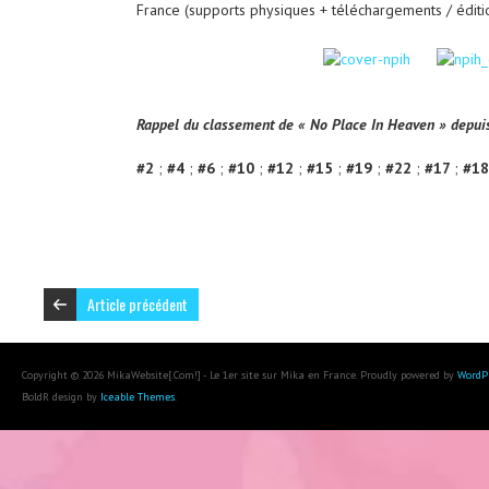
France (supports physiques + téléchargements / éditi
Rappel du classement de « No Place In Heaven » depui
#2
;
#4
;
#6
;
#10
;
#12
;
#15
;
#19
;
#22
;
#17
;
#1
Article précédent
Copyright © 2026 MikaWebsite[.Com!] - Le 1er site sur Mika en France. Proudly powered by
WordP
BoldR design by
Iceable Themes
.