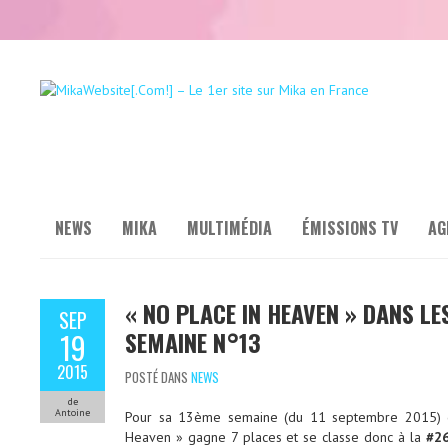
NEWS
MIKA
MULTIMÉDIA
ÉMISSIONS TV
AG
« NO PLACE IN HEAVEN » DANS L
SEP
SEMAINE N°13
19
2015
POSTÉ DANS
NEWS
de
Antoine
Pour sa 13ème semaine (du 11 septembre 2015) de
Heaven » gagne 7 places et se classe donc à la
#2