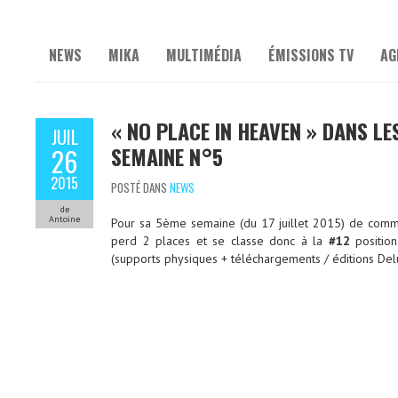
NEWS
MIKA
MULTIMÉDIA
ÉMISSIONS TV
AG
« NO PLACE IN HEAVEN » DANS L
JUIL
SEMAINE N°5
26
2015
POSTÉ DANS
NEWS
de
Antoine
Pour sa 5ème semaine (du 17 juillet 2015) de comme
perd 2 places et se classe donc à la
#12
position
(supports physiques + téléchargements / éditions Del