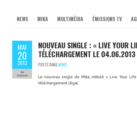
NEWS
MIKA
MULTIMÉDIA
ÉMISSIONS TV
AG
NOUVEAU SINGLE : « LIVE YOUR LI
MAI
TÉLÉCHARGEMENT LE 04.06.2013
20
2013
POSTÉ DANS
NEWS
de
Antoine
Le nouveau single de Mika, intitulé « Live Your Life
téléchargement légal.