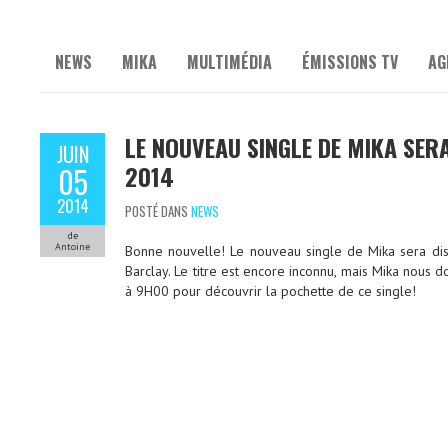
NEWS
MIKA
MULTIMÉDIA
ÉMISSIONS TV
AG
LE NOUVEAU SINGLE DE MIKA SERA 
JUIN
2014
05
2014
POSTÉ DANS
NEWS
de
Antoine
Bonne nouvelle! Le nouveau single de Mika sera disp
Barclay. Le titre est encore inconnu, mais Mika nous 
à 9H00 pour découvrir la pochette de ce single!